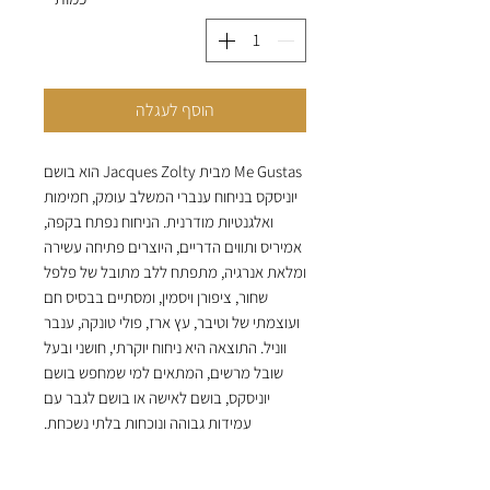
הוסף לעגלה
Me Gustas מבית Jacques Zolty הוא בושם
יוניסקס בניחוח ענברי המשלב עומק, חמימות
ואלגנטיות מודרנית. הניחוח נפתח בקפה,
אמיריס ותווים הדריים, היוצרים פתיחה עשירה
ומלאת אנרגיה, מתפתח ללב מתובל של פלפל
שחור, ציפורן ויסמין, ומסתיים בבסיס חם
ועוצמתי של וטיבר, עץ ארז, פולי טונקה, ענבר
ווניל. התוצאה היא ניחוח יוקרתי, חושני ובעל
שובל מרשים, המתאים למי שמחפש בושם
יוניסקס, בושם לאישה או בושם לגבר עם
עמידות גבוהה ונוכחות בלתי נשכחת.