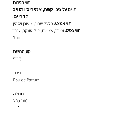
תווי הניחוח:
קפה, אמיריס ותווים
תווים עליונים:
הדריים.
תווי אמצע:
פלפל שחור, ציפורן ויסמין.
תווי בסיס:
וטיבר, עץ ארז, פולי טונקה, ענבר
ווניל.
סוג הבושם:
ענברי.
ריכוז:
Eau de Parfum.
תכולה:
100 מ"ל.
מקדש הבשמים הוא היבואן הרשמי והבלעדי
של המותג Jacques Zolty בישראל.