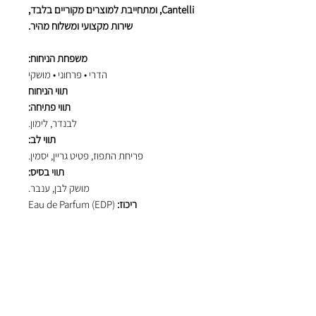
Cantelli, ומתחייבת למוצרים מקוריים בלבד,
שירות מקצועי ומשלוח מהיר.
משפחת הניחוח:
הדרי • פרחוני • מושקי
תווי הניחוח
תווי פתיחה:
לבנדר, לימון.
תווי לב:
פריחת התפוז, פטיט גריין, יסמין.
תווי בסיס:
מושק לבן, ענבר.
ריכוז:
Eau de Parfum (EDP)
נפח:
50 מ"ל.