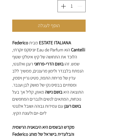
הוסף לעגלה
ESTATE ITALIANA
מבית
Federico
Cantelli
הוא Eau de Parfum יוניסקס יוקרתי,
הלוכד את התחושה של קיץ איטלקי שטוף
שמש. זהו
בושם הדרי-פרחוני
רענן ואלגנטי,
הנפתח בלבנדר ולימון מרעננים, ממשיך ללב
עדין של פריחת התפוז, פטיט גריין ויסמין,
ומסתיים בבסיס נקי של מושק לבן וענבר.
התוצאה היא
בושם נישה
מאוזן, קליל אך בעל
נוכחות, המתאים לנשים ולגברים המחפשים
בושם רענן
עם עמידות גבוהה ושובל אלגנטי
ליום-יום ולעונת הקיץ.
מקדש הבשמים היא היבואנית הרשמית
והבלעדית בישראל של מותג Federico