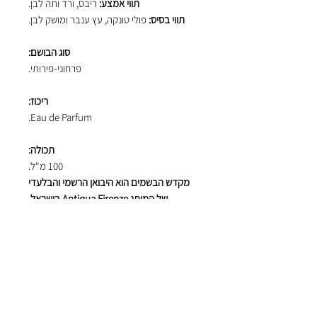
תווי אמצע:
ריבס, ורד ותה לבן.
תווי בסיס:
פולי טונקה, עץ ענבר ומושק לבן.
סוג הבושם:
פרחוני-פירותי.
ריכוז:
Eau de Parfum.
תכולה:
100 מ"ל.
מקדש הבשמים הוא היבואן הרשמי והבלעדי
של המותג Antiqua Firenze בישראל.
אוהבים אנשים
מבינים בשמים