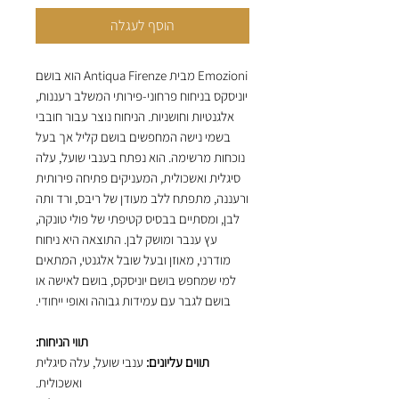
הוסף לעגלה
Emozioni מבית Antiqua Firenze הוא בושם
יוניסקס בניחוח פרחוני-פירותי המשלב רעננות,
אלגנטיות וחושניות. הניחוח נוצר עבור חובבי
בשמי נישה המחפשים בושם קליל אך בעל
נוכחות מרשימה. הוא נפתח בענבי שועל, עלה
סיגלית ואשכולית, המעניקים פתיחה פירותית
ורעננה, מתפתח ללב מעודן של ריבס, ורד ותה
לבן, ומסתיים בבסיס קטיפתי של פולי טונקה,
עץ ענבר ומושק לבן. התוצאה היא ניחוח
מודרני, מאוזן ובעל שובל אלגנטי, המתאים
למי שמחפש בושם יוניסקס, בושם לאישה או
בושם לגבר עם עמידות גבוהה ואופי ייחודי.
תווי הניחוח:
תווים עליונים:
ענבי שועל, עלה סיגלית
ואשכולית.