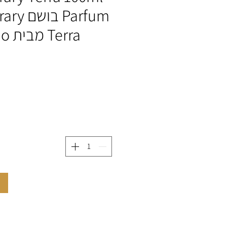
Parfum 
Terra מבית Lord Milano
ה