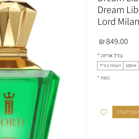
בושם Dream Library
מחיר
גודל אריזה
*
100ml
דוגמית 2 מ"ל
כמות
*
וסף לעגלה