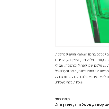
Dream Library Terra מבית Lord Milano הוא בושם יוניסקס בריכוז Parfum המעניק פרשנות
 בקטורת, פלפל ורוד, זעפרן והל, היוצרים
ץ אלגום, שמן קפריול (נגרמוטה), פצ'ולי
וצאה היא ניחוח אלגנטי, חושני ובעל שובל
 לאישה או בושם לגבר עם עמידות גבוהה
ונוכחות בלתי נשכחת.
תווי הניחוח:
קטורת, פלפל ורוד, זעפרן והל.
ים: