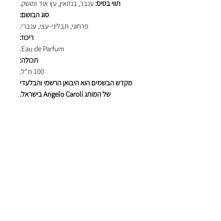
תווי בסיס:
ענבר, בנזואין, עץ אוד ומושק.
סוג הבושם:
פרחוני, תבליני-עצי, ענברי.
ריכוז:
Eau de Parfum.
תכולה:
100 מ"ל.
מקדש הבשמים הוא היבואן הרשמי והבלעדי
של המותג Angelo Caroli בישראל.
אוהבים אנשים
מבינים בשמים
הצטרפו לתפוצה שלנו וקבלו הנחות ומבצעים מיוחדים