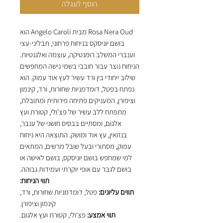
הוסף לעגלה
Rosa Nera Oud מבית Angelo Caroli הוא
בושם יוניסקס בניחוח פרחוני, תבליני-עצי
וענברי המשלב רומנטיקה, עוצמה ואלגנטיות.
הניחוח נוצר עבור חובבי בשמי נישה המחפשים
שילוב ייחודי בין ורד עשיר לעץ אוד עמוק. הוא
נפתח בפטל, דומדמניות שחורות, ורד, קינמון
וציפורן, המעניקים פתיחה פירותית ומתובלת,
מתפתח ללב עשיר של פצ'ולי, קטורת ועץ
אלגום, ומסתיים בבסיס חושני של ענבר,
בנזואין, עץ אוד ומושק. התוצאה היא ניחוח
עמוק, מסתורי ובעל שובל מרשים, המתאים
למי שמחפש בושם יוניסקס, בושם לאישה או
בושם לגבר עם אופי יוקרתי ועמידות גבוהה.
תווי הניחוח:
תווים עליונים:
פטל, דומדמניות שחורות, ורד,
קינמון וציפורן.
תווי אמצע:
פצ'ולי, קטורת ועץ אלגום.