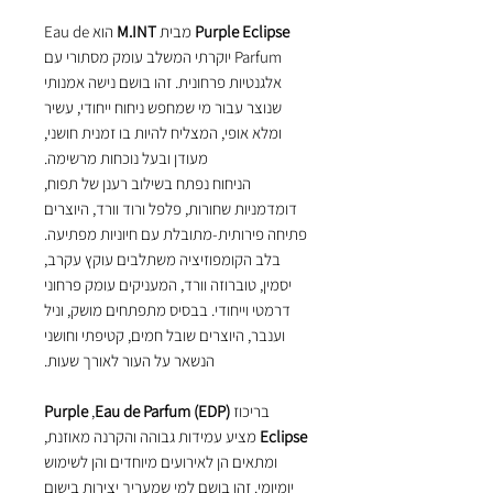
Purple Eclipse
מבית
M.INT
הוא Eau de
Parfum יוקרתי המשלב עומק מסתורי עם
אלגנטיות פרחונית. זהו בושם נישה אמנותי
שנוצר עבור מי שמחפש ניחוח ייחודי, עשיר
ומלא אופי, המצליח להיות בו זמנית חושני,
מעודן ובעל נוכחות מרשימה.
הניחוח נפתח בשילוב רענן של תפוח,
דומדמניות שחורות, פלפל ורוד וורד, היוצרים
פתיחה פירותית-מתובלת עם חיוניות מפתיעה.
בלב הקומפוזיציה משתלבים עוקץ עקרב,
יסמין, טוברוזה וורד, המעניקים עומק פרחוני
דרמטי וייחודי. בבסיס מתפתחים מושק, וניל
וענבר, היוצרים שובל חמים, קטיפתי וחושני
הנשאר על העור לאורך שעות.
בריכוז
Eau de Parfum (EDP)
, ‏
Purple
Eclipse
מציע עמידות גבוהה והקרנה מאוזנת,
ומתאים הן לאירועים מיוחדים והן לשימוש
יומיומי. זהו בושם למי שמעריך יצירות בישום