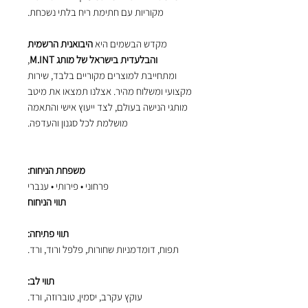
מקוריות עם חתימת ריח בלתי נשכחת.
מקדש הבשמים היא
היבואנית הרשמית
והבלעדית בישראל של מותג M.INT
,
ומתחייבת למוצרים מקוריים בלבד, שירות
מקצועי ומשלוח מהיר. אצלנו תמצאו את מיטב
מותגי הנישה בעולם, לצד ייעוץ אישי והתאמה
מושלמת לכל סגנון והעדפה.
משפחת הניחוח:
פרחוני • פירותי • ענברי
תווי הניחוח
תווי פתיחה:
תפוח, דומדמניות שחורות, פלפל ורוד, ורד.
תווי לב:
עוקץ עקרב, יסמין, טוברוזה, ורד.