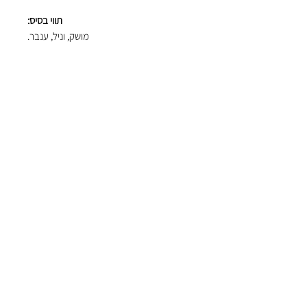
תווי בסיס:
מושק, וניל, ענבר.
פרפיומר:
Chris Maurice
ריכוז:
Eau de Parfum (EDP)
נפח:
75 מ"ל.
אוהבים אנשים
מבינים בשמים
הצטרפו לתפוצה שלנו וקבלו הנחות ומבצעים מיוחדים