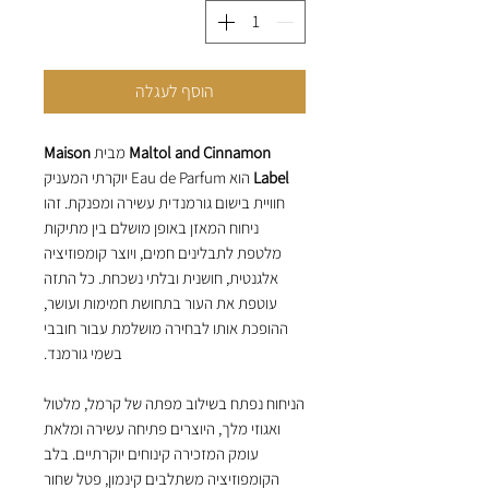
הוסף לעגלה
Maltol and Cinnamon
מבית
Maison
Label
הוא Eau de Parfum יוקרתי המעניק
חוויית בישום גורמנדית עשירה ומפנקת. זהו
ניחוח המאזן באופן מושלם בין מתיקות
מלטפת לתבלינים חמים, ויוצר קומפוזיציה
אלגנטית, חושנית ובלתי נשכחת. כל התזה
עוטפת את העור בתחושת חמימות ועושר,
ההופכת אותו לבחירה מושלמת עבור חובבי
בשמי גורמנד.
הניחוח נפתח בשילוב מפתה של קרמל, מלטול
ואגוזי מלך, היוצרים פתיחה עשירה ומלאת
עומק המזכירה קינוחים יוקרתיים. בלב
הקומפוזיציה משתלבים קינמון, פטל שחור