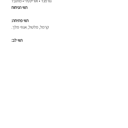
גורמנד • אוריינטלי • מתובל
תווי הניחוח
תווי פתיחה:
קרמל, מלטול, אגוזי מלך.
תווי לב:
קינמון, פטל שחור, דומדמניות אדומות.
תווי בסיס:
וניל, מושק, בנזואין, סנדלווד.
ריכוז:
Eau de Parfum (EDP)
נפח:
50 מ"ל.
אוהבים אנשים
מבינים בשמים