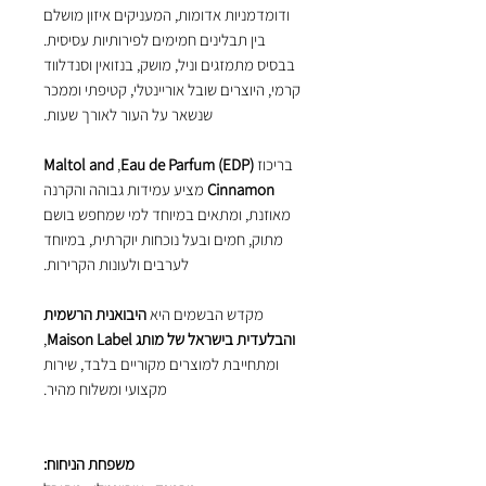
ודומדמניות אדומות, המעניקים איזון מושלם
בין תבלינים חמימים לפירותיות עסיסית.
בבסיס מתמזגים וניל, מושק, בנזואין וסנדלווד
קרמי, היוצרים שובל אוריינטלי, קטיפתי וממכר
שנשאר על העור לאורך שעות.
בריכוז
Eau de Parfum (EDP)
, ‏
Maltol and
Cinnamon
מציע עמידות גבוהה והקרנה
מאוזנת, ומתאים במיוחד למי שמחפש בושם
מתוק, חמים ובעל נוכחות יוקרתית, במיוחד
לערבים ולעונות הקרירות.
מקדש הבשמים היא
היבואנית הרשמית
והבלעדית בישראל של מותג Maison Label
,
ומתחייבת למוצרים מקוריים בלבד, שירות
מקצועי ומשלוח מהיר.
משפחת הניחוח: