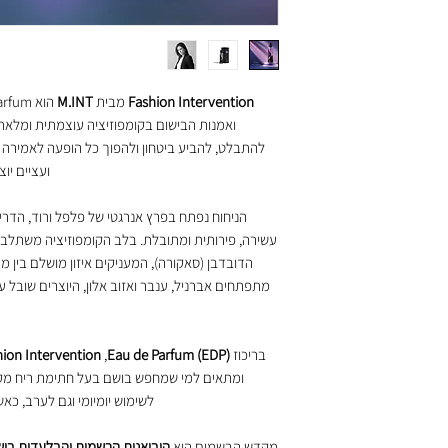
Fashion Intervention
מבית
M.INT
ואמנות הבישום בקומפוזיציה עוצמתית ומלאת 
להתבלט, להביע ביטחון ולהפוך כל הופעה לאמירה אי
ועציים יוצ
הניחוח נפתח בפרץ אנרגטי של פלפל ורוד, הדרים
עשירה, פירותית ומתובלת. בלב הקומפוזיציה משתלבי
הדובדבן (סאקורה), המעניקים איזון מושלם בין מ
מתפתחים אברניל, ענבר ואזוב אלון, היוצרים שובל 
בריכוז
Eau de Parfum (EDP)
, ‏
hion Intervention
ומתאים למי שמחפש בושם בעל חתימת ריח מקורית
לשימוש יומיומי וגם לערב, כא
מקדש הבשמים היא
היבואנית הרשמית והבלעדית בישראל