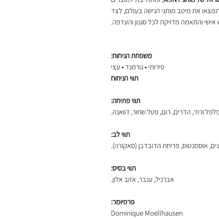
תמצאו את מיטב מותגי הנישה בעולם, לצד
ץ אישי והתאמה מדויקת לכל סגנון והעדפה.
משפחת הניחוח:
פירותי • גורמנד • עצי
תווי הניחוח
תווי פתיחה:
לפל ורוד, הדרים, רום, פטל שחור, דוואנה.
תווי לב:
ם, אוסמנטוס, פריחת הדובדבן (סאקורה).
תווי בסיס:
אברניל, ענבר, אזוב אלון.
פרפיומר:
Dominique Moellhausen