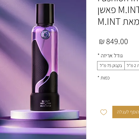
M.INT EDP 75ml פאשן
M.INT
מחיר
גודל אריזה
*
"ל
בקבוק 75 מ"ל
כמות
*
וסף לעגלה