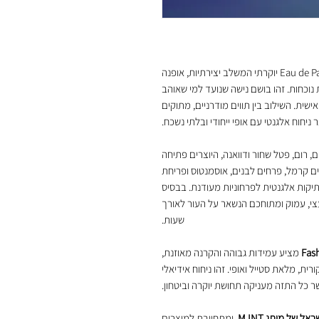
הוא Eau de Parfum יוקרתי המשלב יצירתיות, אופנה
נוכחות. זהו בושם נישה שנועד למי שאוהב
שית. השילוב בין תווים מודרניים, מתוקים
ר ניחוח אלגנטי עם אופי ייחודי ובלתי נשכח.
, רום, פטל שחור ודוואנה, היוצרים פתיחה
ם קרמל, פרחים לבנים, אוסמנטוס ופריחת
תיקות אלגנטית לפרחוניות מעודנת. בבסיס
עצי, עמוק ומתוחכם הנשאר על העור לאורך
שעות.
Fas
מציע עמידות גבוהה והקרנה מאוזנת,
, מלאת סטייל ואופי. זהו ניחוח אידיאלי
שר כל התזה מעניקה תחושת יוקרה וביטחון.
 של מותג M.INT
, ומתחייבת למוצרים