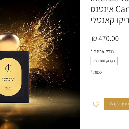
Cantelli ex.d.p 100ml אינטנס
יקו קאנטלי
מחיר
גודל אריזה
*
בקבוק 100 מ"ל
כמות
*
וסף לעגלה